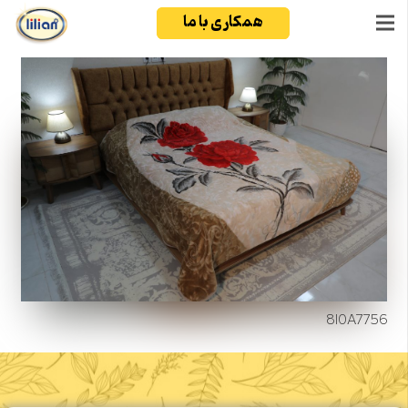
همکاری با ما
8I0A7756