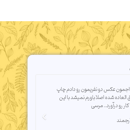
اجمون عکس دو نفریمون رو دادم چاپ
چند وقت پیش
ق العاده شده اصلا باورم نمیشد با این
آوردن؛ من با 
ار رو درآورد.. مرسی
سر زدم و دید
ایرانی دارن
رجمند