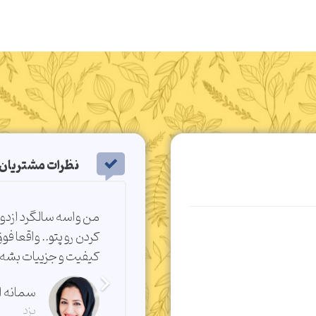
نظرات مشتریان
اد دچار درد کمر میشدم پس از
من واسه سالگرد ازدو
یجه رسیدم که لیلیان از انجمن
کردن رو پتو.. واقعا فو
فیزیوتراپی تاییدیه دارن و الان پس 3 سال همچنان از تشک طبی
کیفیت و جزییات بشه ک
سمانه ا
یزد