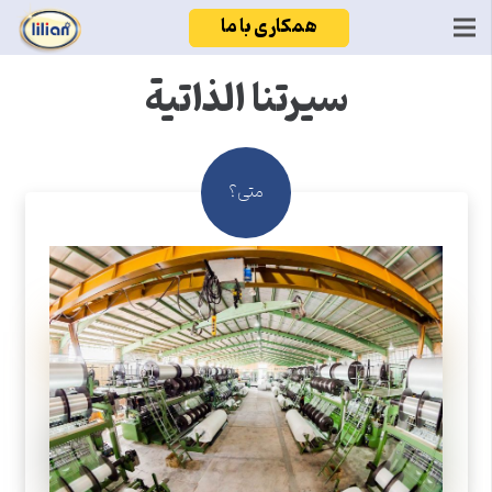
همکاری با ما
سیرتنا الذاتیة
متی؟