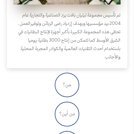
تم تأسیس مجموعة لیلیان بافت یزد الصناعية والتجارية عام
2004 بید مؤسسیها وبهدف إزدیاد رضی الزبائن وتوفیرالعمل .
تحظی هذه المجموعة الکبیرة بأکبر أجهزة لإنتاج البطانيات في
الشرق الأوسط کما تتمکن من إنتاج 3000 بطانية یومیا
باستخدام أحدث التقنیات العالمية والکوادر المجربة المحلية
والأجانب
من؟
من أین؟