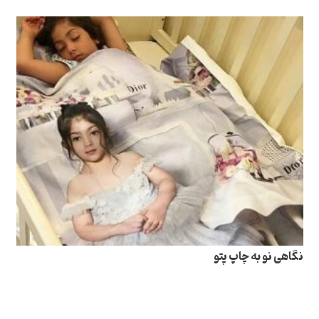
نگاهی نو به چاپ پتو